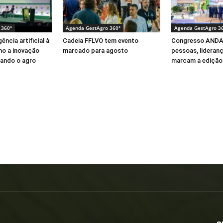
 360°
Agenda GestAgro 360°
Agenda GestAgro 3
ência artificial à
Cadeia FFLVO tem evento
Congresso ANDA
mo a inovação
marcado para agosto
pessoas, lideran
ando o agro
marcam a edição 