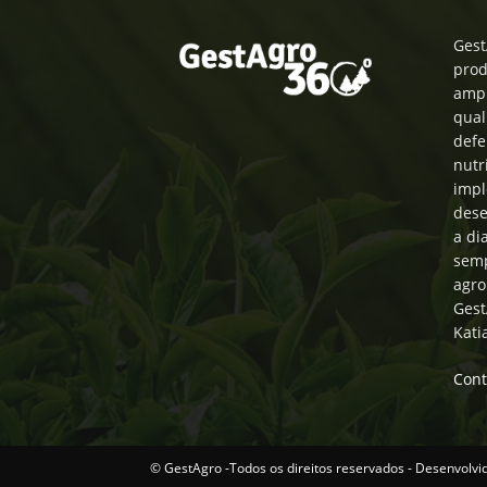
Gest
prod
ampl
qual
defe
nutr
impl
dese
a di
semp
agro
Gest
Kati
Cont
© GestAgro -Todos os direitos reservados - Desenvolvi