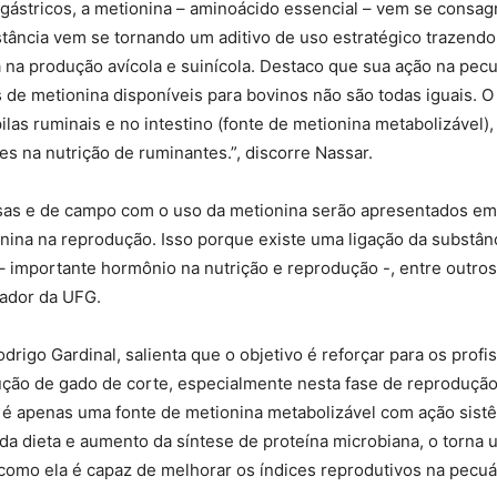
ástricos, a metionina – aminoácido essencial – vem se consagr
stância vem se tornando um aditivo de uso estratégico trazend
 na produção avícola e suinícola. Destaco que sua ação na pecuá
 de metionina disponíveis para bovinos não são todas iguais. 
las ruminais e no intestino (fonte de metionina metabolizável)
es na nutrição de ruminantes.”, discorre Nassar.
sas e de campo com o uso da metionina serão apresentados em 
nina na reprodução. Isso porque existe uma ligação da substân
 – importante hormônio na nutrição e reprodução -, entre outro
sador da UFG.
igo Gardinal, salienta que o objetivo é reforçar para os profi
ução de gado de corte, especialmente nesta fase de reprodução
é apenas uma fonte de metionina metabolizável com ação sistê
 da dieta e aumento da síntese de proteína microbiana, o torna
como ela é capaz de melhorar os índices reprodutivos na pecuár