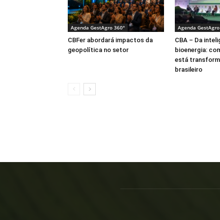
Agenda GestAgro 360°
Agenda GestAgro
CBFer abordará impactos da
CBA – Da intelig
geopolítica no setor
bioenergia: co
está transform
brasileiro