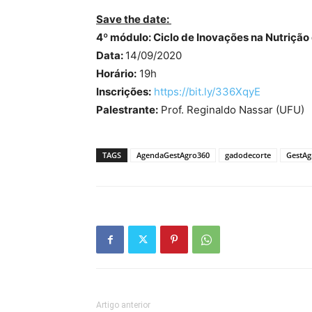
Save the date:
4º módulo: Ciclo de Inovações na Nutrição
Data:
14/09/2020
Horário:
19h
Inscrições:
https://bit.ly/336XqyE
Palestrante:
Prof. Reginaldo Nassar (UFU)
TAGS
AgendaGestAgro360
gadodecorte
GestAg
Artigo anterior