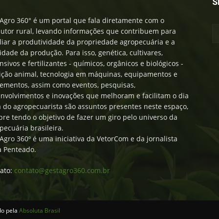
S
Agro 360° é um portal que fala diretamente com o
utor rural, levando informações que contribuem para
iar a produtividade da propriedade agropecuária e a
idade da produção. Para isso, genética, cultivares,
nsivos e fertilizantes - químicos, orgânicos e biológicos -
ição animal, tecnologia em máquinas, equipamentos e
ementos, assim como eventos, pesquisas,
nvolvimentos e inovações que melhoram e facilitam o dia
a do agropecuarista são assuntos presentes neste espaço,
re tendo o objetivo de fazer um giro pelo universo da
pecuária brasileira.
Agro 360º é uma iniciativa da VetorCom e da jornalista
a Penteado.
ato:
contato@gestagro360.com.br
do pela
Absoluta Brasil