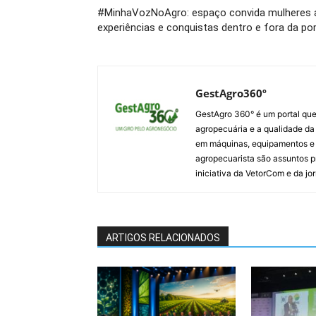
#MinhaVozNoAgro: espaço convida mulheres 
experiências e conquistas dentro e fora da por
GestAgro360º
GestAgro 360° é um portal que
agropecuária e a qualidade da p
em máquinas, equipamentos e i
agropecuarista são assuntos p
iniciativa da VetorCom e da jo
ARTIGOS RELACIONADOS