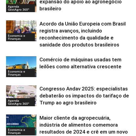
expansão do apoio ao agronegócio
Agenda
brasileiro
GestAgro 360°
Acordo da União Europeia com Brasil
registra avanços, incluindo
Economia e
reconhecimento da qualidade e
Finanças
sanidade dos produtos brasileiros
Comércio de máquinas usadas tem
leilões como alternativa crescente
Economia e
Finanças
Congresso Andav 2025: especialistas
debaterão os impactos do tarifaço de
Agenda
Trump ao agro brasileiro
GestAgro 360°
Maior cliente da agropecuária,
indústria de alimentos comemora
Economia e
resultados de 2024 e crê em um novo
Finanças