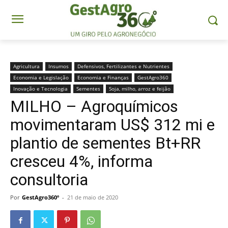
Agricultura
Insumos
Defensivos, Fertilizantes e Nutrientes
Economia e Legislação
Economia e Finanças
GestAgro360
Inovação e Tecnologia
Sementes
Soja, milho, arroz e feijão
MILHO – Agroquímicos
movimentaram US$ 312 mi e
plantio de sementes Bt+RR
cresceu 4%, informa
consultoria
Por
GestAgro360º
-
21 de maio de 2020