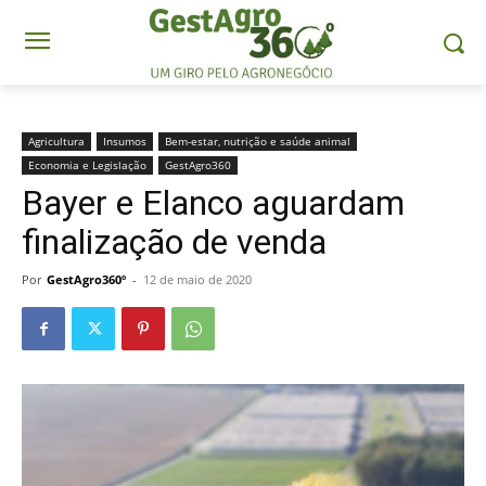
Agricultura
Insumos
Bem-estar, nutrição e saúde animal
Economia e Legislação
GestAgro360
Bayer e Elanco aguardam
finalização de venda
Por
GestAgro360º
-
12 de maio de 2020