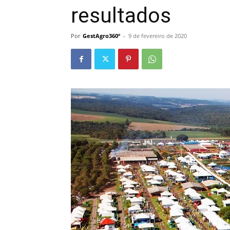
resultados
Por
GestAgro360º
-
9 de fevereiro de 2020