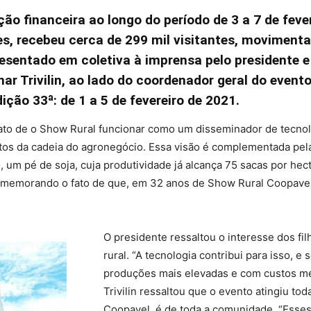
o financeira ao longo do período de 3 a 7 de fever
s, recebeu cerca de 299 mil visitantes, movimenta
esentado em coletiva à imprensa pelo presidente e
ar Trivilin, ao lado do coordenador geral do evento
ção 33ª: de 1 a 5 de fevereiro de 2021.
 fato de o Show Rural funcionar como um disseminador de tecnol
ntos da cadeia do agronegócio. Essa visão é complementada pel
 um pé de soja, cuja produtividade já alcança 75 sacas por hecta
omemorando o fato de que, em 32 anos de Show Rural Coopavel, 
O presidente ressaltou o interesse dos fil
rural. “A tecnologia contribui para isso, e
produções mais elevadas e com custos me
Trivilin ressaltou que o evento atingiu to
Coopavel, é de toda a comunidade. “Esses