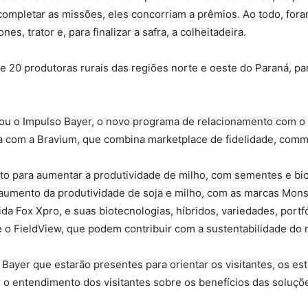
o completar as missões, eles concorriam a prêmios. Ao todo, fo
es, trator e, para finalizar a safra, a colheitadeira.
de 20 produtoras rurais das regiões norte e oeste do Paraná,
u o Impulso Bayer, o novo programa de relacionamento com o p
ia com a Bravium, que combina marketplace de fidelidade, comm
o para aumentar a produtividade de milho, com sementes e biot
ao aumento da produtividade de soja e milho, com as marcas Mon
da Fox Xpro, e suas biotecnologias, híbridos, variedades, portfó
e o FieldView, que podem contribuir com a sustentabilidade do 
a Bayer que estarão presentes para orientar os visitantes, os 
ar o entendimento dos visitantes sobre os benefícios das soluçõ