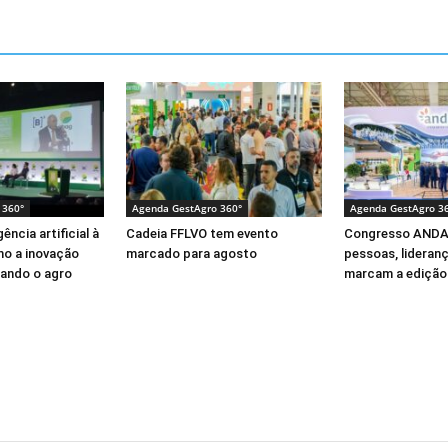
 360°
Agenda GestAgro 360°
Agenda GestAgro 3
ência artificial à
Cadeia FFLVO tem evento
Congresso ANDA
mo a inovação
marcado para agosto
pessoas, lideran
ando o agro
marcam a edição 