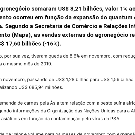
gronegócio somaram US$ 8,21 bilhões, valor 1% a
mento ocorreu em função da expansão do quantum e
. Segundo a Secretaria de Comércio e Relações Int
ento (Mapa), as vendas externas do agronegócio re
S$ 17,60 bilhões (-16%).
, por sua vez, tiveram queda de 8,6% em novembro, com reduçã
ra o mesmo mês de 2019.
 novembro, passando de US$ 1,28 bilhão para US$ 1,56 bilhão
alizando US$ 685,94 milhões.
demanda de carnes pela Ásia tem relação com a peste suína afr
gundo informações da Organização das Nações Unidas para a Ali
 asiáticos em função da contaminação pelo vírus da PSA.
rde de valor e volume para os meses de novembro com expansã