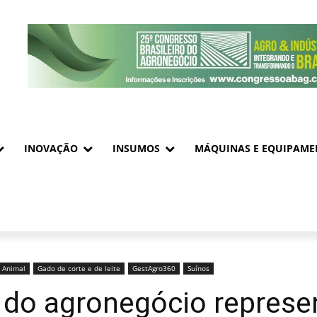
INOVAÇÃO
INSUMOS
MÁQUINAS E EQUIPAME
a Animal
Gado de corte e de leite
GestAgro360
Suínos
 do agronegócio represe