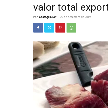
valor total expor
Por
GestAgro360º
-
27 de dezembro de 2019