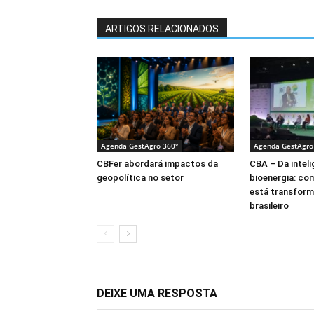
ARTIGOS RELACIONADOS
Agenda GestAgro 360°
Agenda GestAgro
CBFer abordará impactos da
CBA – Da intelig
geopolítica no setor
bioenergia: co
está transform
brasileiro
DEIXE UMA RESPOSTA