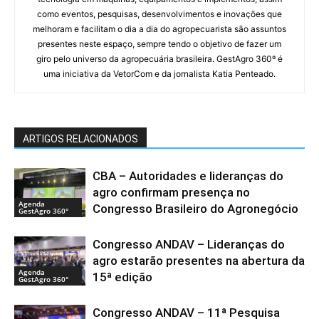
como eventos, pesquisas, desenvolvimentos e inovações que
melhoram e facilitam o dia a dia do agropecuarista são assuntos
presentes neste espaço, sempre tendo o objetivo de fazer um
giro pelo universo da agropecuária brasileira. GestAgro 360º é
uma iniciativa da VetorCom e da jornalista Katia Penteado.
ARTIGOS RELACIONADOS
CBA – Autoridades e lideranças do
agro confirmam presença no
Agenda
Congresso Brasileiro do Agronegócio
GestAgro 360°
Congresso ANDAV – Lideranças do
agro estarão presentes na abertura da
Agenda
15ª edição
GestAgro 360°
Congresso ANDAV – 11ª Pesquisa