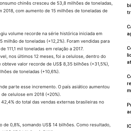
consumo chinês cresceu de 53,8 milhões de toneladas,
b
em 2018, com aumento de 15 milhões de toneladas de
t
C
ngiu volume recorde na série histórica iniciada em
a
5 milhão de toneladas (+12,2%). Foram vendidas para
C
e 111,1 mil toneladas em relação a 2017.
l
l, nos últimos 12 meses, foi a celulose, dentro do
a
e obteve valor recorde de US$ 8,35 bilhões (+31,5%),
hões de toneladas (+10,6%).
C
r
de parte esse incremento. O país asiático aumentou
m
s de celulose em 2018 (+20%).
42,4% do total das vendas externas brasileiras no
P
a
ão de 0,8%, somando US$ 14 bilhões. Como resultado,
I