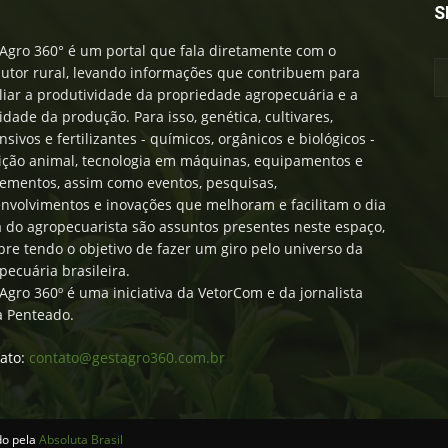
S
Agro 360° é um portal que fala diretamente com o
utor rural, levando informações que contribuem para
iar a produtividade da propriedade agropecuária e a
idade da produção. Para isso, genética, cultivares,
nsivos e fertilizantes - químicos, orgânicos e biológicos -
ição animal, tecnologia em máquinas, equipamentos e
ementos, assim como eventos, pesquisas,
nvolvimentos e inovações que melhoram e facilitam o dia
a do agropecuarista são assuntos presentes neste espaço,
re tendo o objetivo de fazer um giro pelo universo da
pecuária brasileira.
Agro 360º é uma iniciativa da VetorCom e da jornalista
a Penteado.
ato:
contato@gestagro360.com.br
do pela
Absoluta Brasil