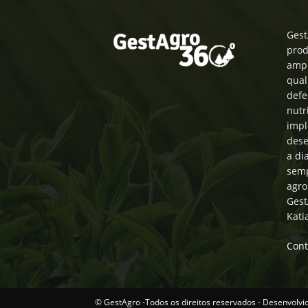
Gest
prod
ampl
qual
defe
nutr
impl
dese
a di
semp
agro
Gest
Kati
Cont
© GestAgro -Todos os direitos reservados - Desenvolvi