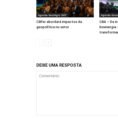
Agenda GestAgro 360°
Agenda Gest
CBFer abordará impactos da
CBA – Da int
geopolítica no setor
bioenergia:
transforman
DEIXE UMA RESPOSTA