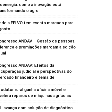
ioenergia: como a inovação está
ransformando o agro...
adeia FFLVO tem evento marcado para
gosto
ongresso ANDAV – Gestão de pessoas,
iderança e premiações marcam a edição
tual
ongresso ANDAV: Efeitos da
ecuperação judicial e perspectivas do
ercado financeiro é tema de...
rodutor rural ganha oficina móvel e
celera reparos de máquinas agrícolas
CL avança com solução de diagnóstico