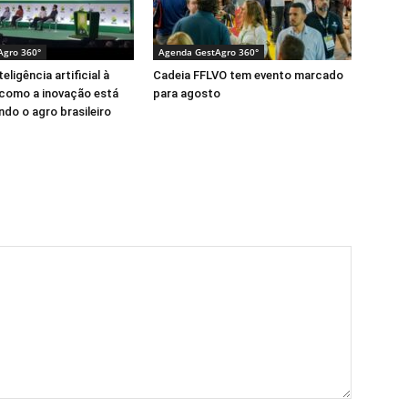
Agro 360°
Agenda GestAgro 360°
eligência artificial à
Cadeia FFLVO tem evento marcado
 como a inovação está
para agosto
do o agro brasileiro