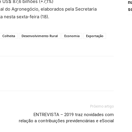
e US$ 87,6 bilhões (+7,1%)
n
al do Agronegócio, elaborados pela Secretaria
so
a nesta sexta-feira (18).
Colheita
Desenvolvimento Rural
Economia
Exportação
Próximo artigo
ENTREVISTA – 2019 traz novidades com
relação a contribuições previdenciárias e eSocial