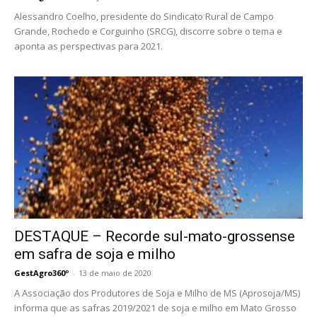
Alessandro Coelho, presidente do Sindicato Rural de Campo
Grande, Rochedo e Corguinho (SRCG), discorre sobre o tema e
aponta as perspectivas para 2021.
DESTAQUE – Recorde sul-mato-grossense
em safra de soja e milho
GestAgro360º
-
13 de maio de 2020
A Associação dos Produtores de Soja e Milho de MS (Aprosoja/MS)
informa que as safras 2019/2021 de soja e milho em Mato Grosso