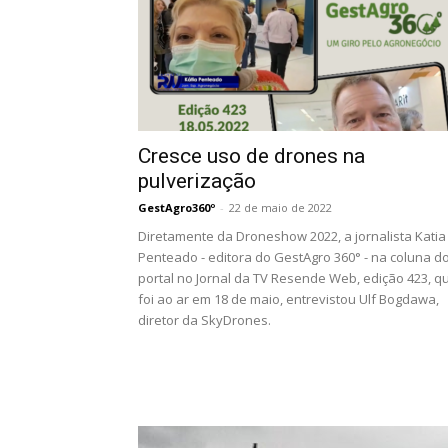
Cresce uso de drones na
pulverização
GestAgro360º
-
22 de maio de 2022
Diretamente da Droneshow 2022, a jornalista Katia
Penteado - editora do GestAgro 360° - na coluna d
portal no Jornal da TV Resende Web, edição 423, q
foi ao ar em 18 de maio, entrevistou Ulf Bogdawa,
diretor da SkyDrones.