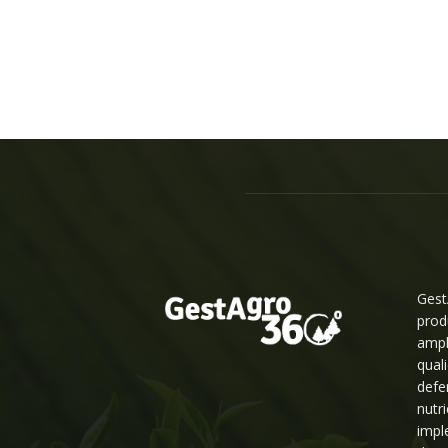
Gest
prod
ampl
qual
defe
nutr
impl