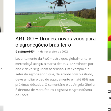
ARTIGO – Drones: novos voos para
o agronegócio brasileiro
GestAgro360º
-
4 de fevereiro de 2022
Levantamento da PwC mostra que, globalmente, o
o
mercado já atingiu a marca de US﹩ 127 milhões por
ue
ano e deve seguir em ascensão. Um exemplo é o
setor do agronegócio que, de acordo com o estudo,
deve ampliar o uso do equipamento em até 69% nas
próximas décadas. O comentário é de Angela Gheller
é diretora de Manufatura, Logística e Agroindústria
C
da Totvs .
n
C