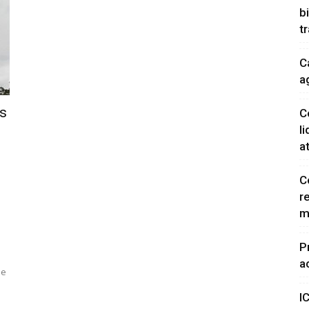
b
t
C
a
as
C
l
a
C
r
m
P
a
de
I