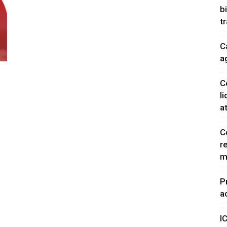
b
t
C
a
C
l
a
C
r
m
P
a
I