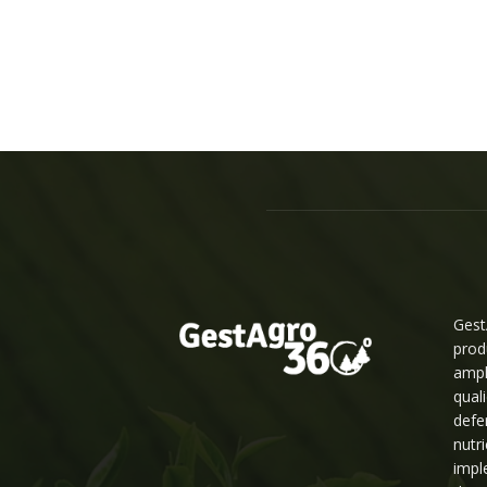
Gest
prod
ampl
qual
defe
nutr
impl