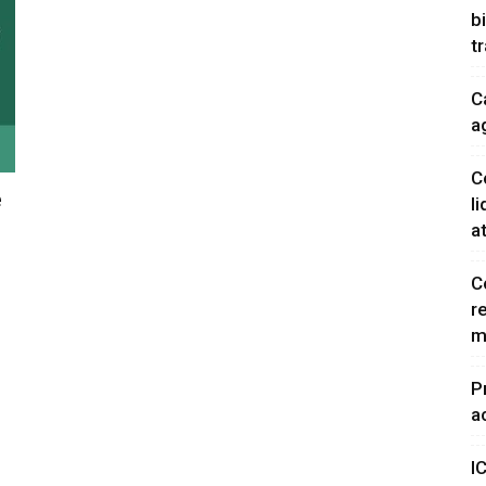
b
t
C
a
C
e
l
a
C
r
m
P
a
I