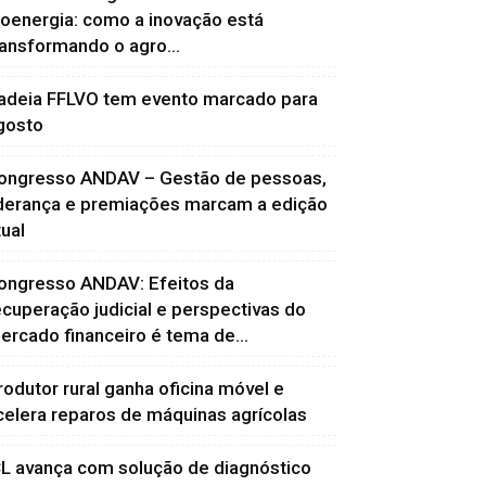
ioenergia: como a inovação está
ransformando o agro...
adeia FFLVO tem evento marcado para
gosto
ongresso ANDAV – Gestão de pessoas,
iderança e premiações marcam a edição
tual
ongresso ANDAV: Efeitos da
ecuperação judicial e perspectivas do
ercado financeiro é tema de...
rodutor rural ganha oficina móvel e
celera reparos de máquinas agrícolas
CL avança com solução de diagnóstico