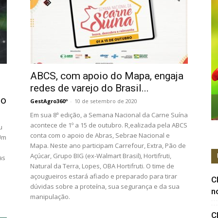
ABCS, com apoio do Mapa, engaja
redes de varejo do Brasil...
io
GestAgro360º
-
10 de setembro de 2020
Em sua 8ª edição, a Semana Nacional da Carne Suína
acontece de 1º a 15 de outubro. R,ealizada pela ABCS
u
conta com o apoio de Abras, Sebrae Nacional e
Um
Mapa. Neste ano participam Carrefour, Extra, Pão de
Açúcar, Grupo BIG (ex-Walmart Brasil), Hortifruti,
as
Natural da Terra, Lopes, OBA Hortifruti. O time de
açougueiros estará afiado e preparado para tirar
C
dúvidas sobre a proteína, sua segurança e da sua
n
manipulação.
C