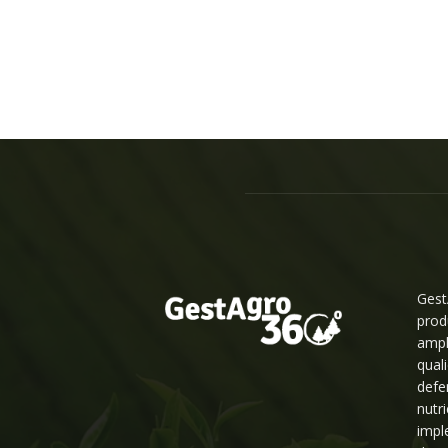
Gest
prod
ampl
qual
defe
nutr
impl