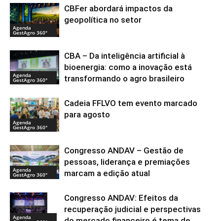
CBFer abordará impactos da
geopolítica no setor
Agenda
GestAgro 360°
CBA – Da inteligência artificial à
bioenergia: como a inovação está
Agenda
transformando o agro brasileiro
GestAgro 360°
Cadeia FFLVO tem evento marcado
para agosto
Agenda
GestAgro 360°
Congresso ANDAV – Gestão de
pessoas, liderança e premiações
Agenda
marcam a edição atual
GestAgro 360°
Congresso ANDAV: Efeitos da
recuperação judicial e perspectivas
Agenda
do mercado financeiro é tema de