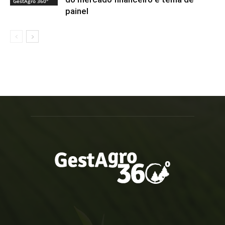
GestAgro 360°
painel