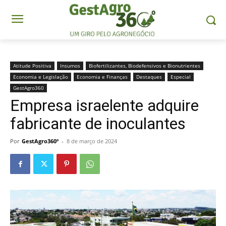
Atitude Positiva
Insumos
Biofertilizantes, Biodefensivos e Bionutrientes
Economia e Legislação
Economia e Finanças
Destaques
Especial
GestAgro360
Empresa israelente adquire
fabricante de inoculantes
Por
GestAgro360º
-
8 de março de 2024