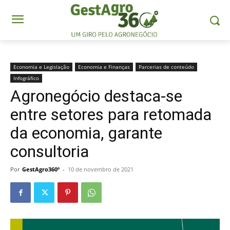
Economia e Legislação
Economia e Finanças
Parcerias de conteúdo
Infográfico
Agronegócio destaca-se
entre setores para retomada
da economia, garante
consultoria
Por
GestAgro360º
-
10 de novembro de 2021