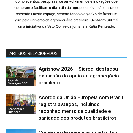
como eventos, pesquisas, desenvolvimentos e inovações que
melhoram e facilitam o dia a dia do agropecuarista são assuntos
presentes neste espaço, sempre tendo o objetivo de fazer um
giro pelo universo da agropecuária brasileira. GestAgro 360º é
uma iniciativa da VetorCom e da jornalista Katia Penteado.
ARTIGOS RELACIONADOS
Agrishow 2026 – Sicredi destacou
expansão do apoio ao agronegócio
Agenda
brasileiro
GestAgro 360°
Acordo da União Europeia com Brasil
registra avanços, incluindo
Economia e
reconhecimento da qualidade e
Finanças
sanidade dos produtos brasileiros
Comércio de máquinas usadas tem