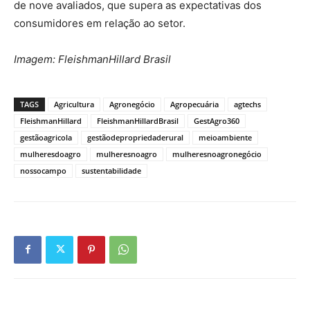
de nove avaliados, que supera as expectativas dos
consumidores em relação ao setor.
Imagem: FleishmanHillard Brasil
TAGS
Agricultura
Agronegócio
Agropecuária
agtechs
FleishmanHillard
FleishmanHillardBrasil
GestAgro360
gestãoagricola
gestãodepropriedaderural
meioambiente
mulheresdoagro
mulheresnoagro
mulheresnoagronegócio
nossocampo
sustentabilidade