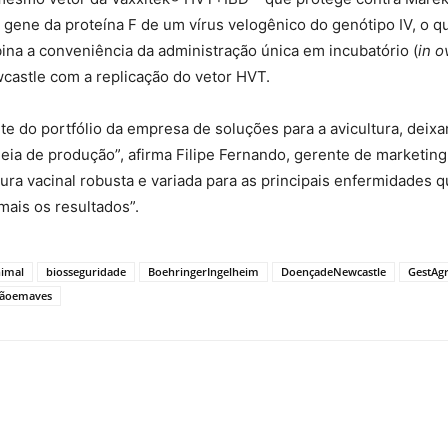
gene da proteína F de um vírus velogênico do genótipo IV, o q
ina a conveniência da administração única em incubatório (
in o
castle com a replicação do vetor HVT.
 do portfólio da empresa de soluções para a avicultura, deixa
ia de produção”, afirma Filipe Fernando, gerente de marketing
a vacinal robusta e variada para as principais enfermidades 
ais os resultados”.
imal
biosseguridade
BoehringerIngelheim
DoençadeNewcastle
GestAg
çãoemaves