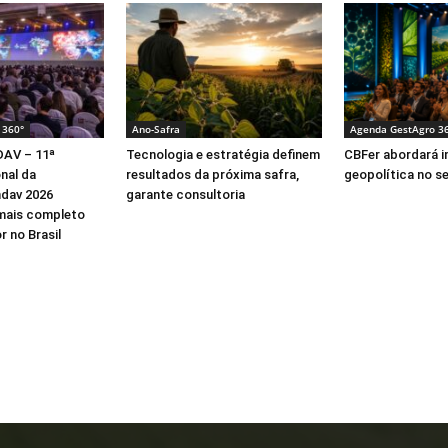
 360°
Ano-Safra
Agenda GestAgro 3
AV – 11ª
Tecnologia e estratégia definem
CBFer abordará 
nal da
resultados da próxima safra,
geopolítica no s
ndav 2026
garante consultoria
mais completo
r no Brasil