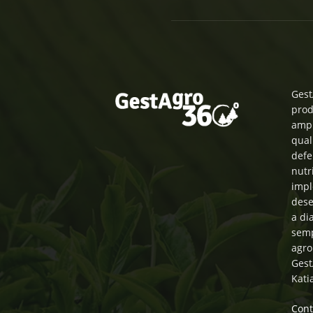
Gest
prod
ampl
qual
defe
nutr
impl
dese
a di
semp
agro
Gest
Kati
Cont