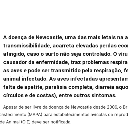
A doença de Newcastle, uma das mais letais na av
transmissibilidade, acarreta elevadas perdas eco
atingido, caso o surto não seja controlado. O vír
causador da enfermidade, traz problemas respirat
as aves e pode ser transmitido pela respiração, f
animal infectado. As aves infectadas apresentam
falta de apetite, paralisia completa, diarreia aq
círculos e de costas), entre outros sintomas.
Apesar de ser livre da doença de Newcastle desde 2006, o Bra
 Abastecimento (MAPA) para estabelecimentos avícolas de repro
e Animal (OIE) deve ser notificada.