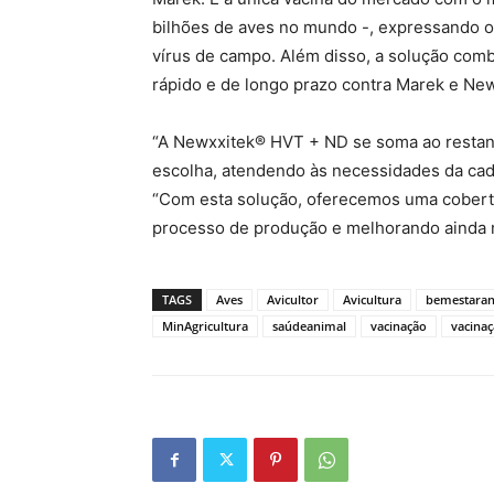
bilhões de aves no mundo -, expressando o 
vírus de campo. Além disso, a solução comb
rápido e de longo prazo contra Marek e New
“A Newxxitek® HVT + ND se soma ao restante
escolha, atendendo às necessidades da cade
“Com esta solução, oferecemos uma cobertur
processo de produção e melhorando ainda m
TAGS
Aves
Avicultor
Avicultura
bemestaran
MinAgricultura
saúdeanimal
vacinação
vacina