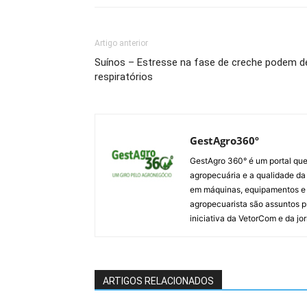
Artigo anterior
Suínos – Estresse na fase de creche podem 
respiratórios
GestAgro360º
GestAgro 360° é um portal que
agropecuária e a qualidade da p
em máquinas, equipamentos e i
agropecuarista são assuntos p
iniciativa da VetorCom e da jo
ARTIGOS RELACIONADOS