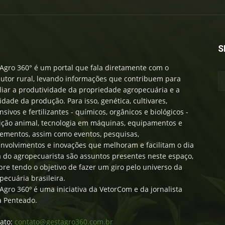
S
Agro 360° é um portal que fala diretamente com o
utor rural, levando informações que contribuem para
iar a produtividade da propriedade agropecuária e a
idade da produção. Para isso, genética, cultivares,
nsivos e fertilizantes - químicos, orgânicos e biológicos -
ição animal, tecnologia em máquinas, equipamentos e
ementos, assim como eventos, pesquisas,
nvolvimentos e inovações que melhoram e facilitam o dia
a do agropecuarista são assuntos presentes neste espaço,
re tendo o objetivo de fazer um giro pelo universo da
pecuária brasileira.
Agro 360º é uma iniciativa da VetorCom e da jornalista
a Penteado.
ato:
contato@gestagro360.com.br