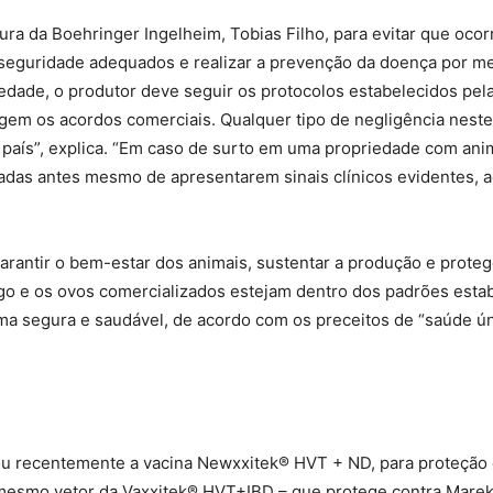
ura da Boehringer Ingelheim, Tobias Filho, para evitar que oco
seguridade adequados e realizar a prevenção da doença por mei
iedade, o produtor deve seguir os protocolos estabelecidos pela
egem os acordos comerciais. Qualquer tipo de negligência nest
país”, explica. “Em caso de surto em uma propriedade com anim
das antes mesmo de apresentarem sinais clínicos evidentes, ac
arantir o bem-estar dos animais, sustentar a produção e proteg
ngo e os ovos comercializados estejam dentro dos padrões esta
 segura e saudável, de acordo com os preceitos de “saúde ún
u recentemente a vacina Newxxitek® HVT + ND, para proteção 
mesmo vetor da Vaxxitek® HVT+IBD – que protege contra Marek