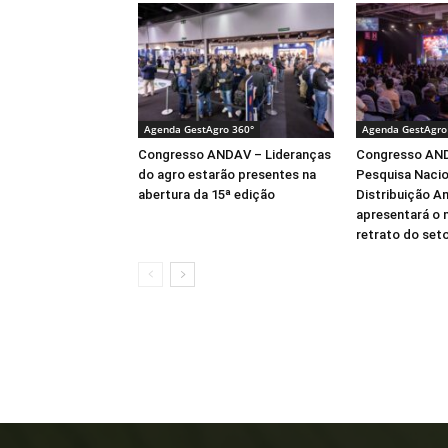
Agenda GestAgro 360°
Agenda GestAgro
Congresso ANDAV – Lideranças
Congresso AND
do agro estarão presentes na
Pesquisa Nacio
abertura da 15ª edição
Distribuição A
apresentará o 
retrato do seto