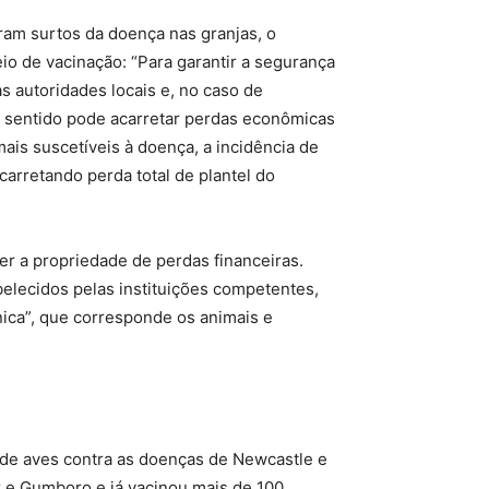
rram surtos da doença nas granjas, o
o de vacinação: “Para garantir a segurança
s autoridades locais e, no caso de
e sentido pode acarretar perdas econômicas
ais suscetíveis à doença, a incidência de
arretando perda total de plantel do
er a propriedade de perdas financeiras.
belecidos pelas instituições competentes,
ica”, que corresponde os animais e
de aves contra as doenças de Newcastle e
 e Gumboro e já vacinou mais de 100