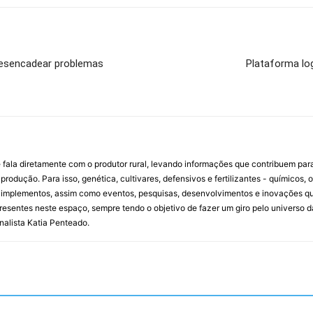
desencadear problemas
Plataforma log
 fala diretamente com o produtor rural, levando informações que contribuem par
rodução. Para isso, genética, cultivares, defensivos e fertilizantes - químicos, 
mplementos, assim como eventos, pesquisas, desenvolvimentos e inovações que 
resentes neste espaço, sempre tendo o objetivo de fazer um giro pelo universo d
rnalista Katia Penteado.