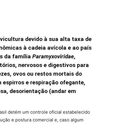
icultura devido à sua alta taxa de
nômicas à cadeia avícola e ao país
us da família
Paramyxoviridae
,
órios, nervosos e digestivos para
ezes, ovos ou restos mortais do
 espirros e respiração ofegante,
uosa, desorientação (andar em
sil detém um controle oficial estabelecido
dução e postura comercial e, caso algum