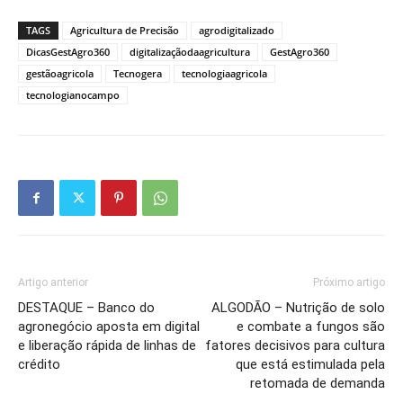
TAGS
Agricultura de Precisão
agrodigitalizado
DicasGestAgro360
digitalizaçãodaagricultura
GestAgro360
gestãoagricola
Tecnogera
tecnologiaagricola
tecnologianocampo
Artigo anterior
Próximo artigo
DESTAQUE – Banco do
ALGODÃO – Nutrição de solo
agronegócio aposta em digital
e combate a fungos são
e liberação rápida de linhas de
fatores decisivos para cultura
crédito
que está estimulada pela
retomada de demanda