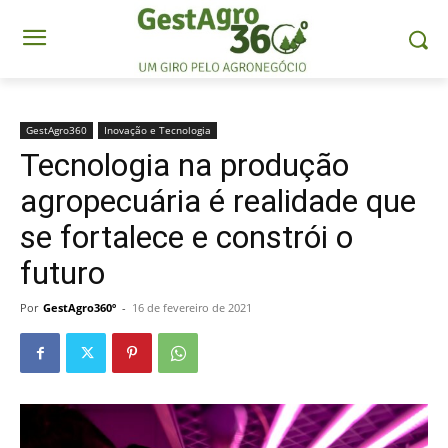
GestAgro360
Inovação e Tecnologia
Tecnologia na produção
agropecuária é realidade que
se fortalece e constrói o
futuro
Por
GestAgro360º
-
16 de fevereiro de 2021