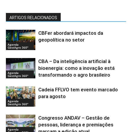
ARTIGOS RELACIONADOS
CBFer abordará impactos da
geopolítica no setor
Agenda
GestAgro 360°
CBA – Da inteligência artificial à
bioenergia: como a inovação está
Agenda
transformando o agro brasileiro
GestAgro 360°
Cadeia FFLVO tem evento marcado
para agosto
Agenda
GestAgro 360°
Congresso ANDAV – Gestão de
pessoas, liderança e premiações
Agenda
marcam a edição atual