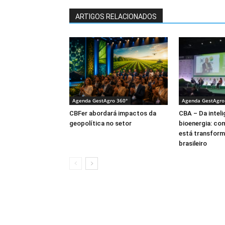
ARTIGOS RELACIONADOS
Agenda GestAgro 360°
Agenda GestAgro
CBFer abordará impactos da
CBA – Da intelig
geopolítica no setor
bioenergia: co
está transform
brasileiro