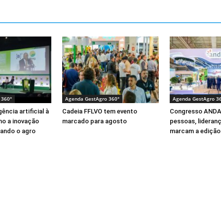
 360°
Agenda GestAgro 360°
Agenda GestAgro 3
ência artificial à
Cadeia FFLVO tem evento
Congresso ANDA
mo a inovação
marcado para agosto
pessoas, lideran
ando o agro
marcam a edição 