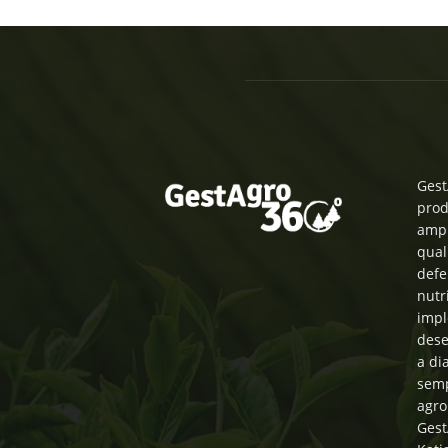
Gest
prod
ampl
qual
defe
nutr
impl
dese
a di
semp
agro
Gest