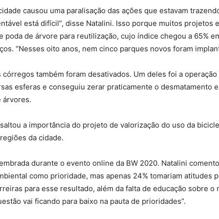
 cidade causou uma paralisação das ações que estavam trazend
ntável está difícil”, disse Natalini. Isso porque muitos projet
e poda de árvore para reutilização, cujo índice chegou a 65% e
ços. “Nesses oito anos, nem cinco parques novos foram implan
os córregos também foram desativados. Um deles foi a operação
ersas esferas e conseguiu zerar praticamente o desmatamento e
 árvores.
saltou a importância do projeto de valorização do uso da bicic
 regiões da cidade.
lembrada durante o evento online da BW 2020. Natalini comen
iental como prioridade, mas apenas 24% tomariam atitudes pes
arreiras para esse resultado, além da falta de educação sobre 
estão vai ficando para baixo na pauta de prioridades”.