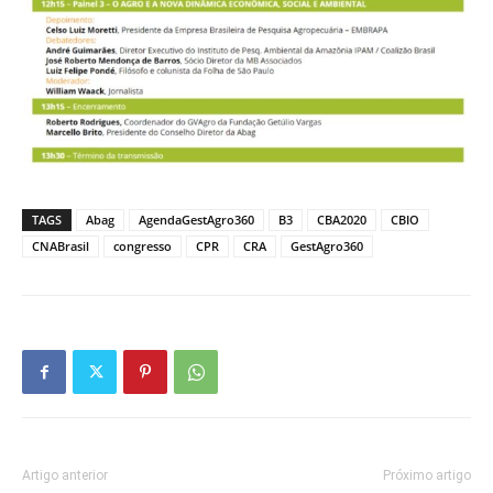
TAGS
Abag
AgendaGestAgro360
B3
CBA2020
CBIO
CNABrasil
congresso
CPR
CRA
GestAgro360
Artigo anterior
Próximo artigo