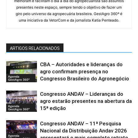
melhoram e facilitam o dia a dia do agropecuarista são assuntos
presentes neste espaço, sempre tendo o objetivo de fazer um
giro pelo universo da agropecuária brasileira. GestAgro 360º é
uma iniciativa da VetorCom e da jornalista Katia Penteado.
ARTIGOS RELACIONADOS
CBA – Autoridades e lideranças do
agro confirmam presença no
Agenda
Congresso Brasileiro do Agronegócio
GestAgro 360°
Congresso ANDAV – Lideranças do
agro estarão presentes na abertura da
Agenda
15ª edição
GestAgro 360°
Congresso ANDAV – 11ª Pesquisa
Nacional da Distribuição Andav 2026
Agenda
apresentará o mais completo retrato