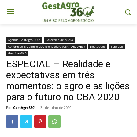
Agenda GestAgro 360°
Parcerias de Mídia
Congresso Brasileiro do Agronegócio (CBA - Abag+B3)
Destaques
Especial
GestAgro360
ESPECIAL – Realidade e
expectativas em três
momentos: o agro e as lições
para o futuro no CBA 2020
Por
GestAgro360º
-
31 de julho de 2020