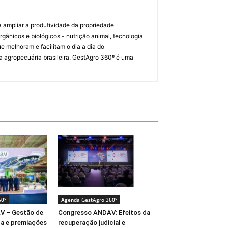
a ampliar a produtividade da propriedade
orgânicos e biológicos - nutrição animal, tecnologia
melhoram e facilitam o dia a dia do
a agropecuária brasileira. GestAgro 360º é uma
60°
Agenda GestAgro 360°
V – Gestão de
Congresso ANDAV: Efeitos da
ça e premiações
recuperação judicial e