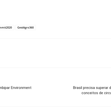
mmit2020
GestAgro360
mbipar Environment
Brasil precisa superar
conceitos de cir