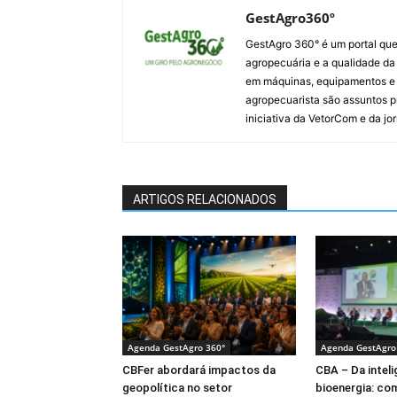
GestAgro360º
GestAgro 360° é um portal que
agropecuária e a qualidade da p
em máquinas, equipamentos e i
agropecuarista são assuntos p
iniciativa da VetorCom e da jo
ARTIGOS RELACIONADOS
Agenda GestAgro 360°
Agenda GestAgro
CBFer abordará impactos da
CBA – Da intelig
geopolítica no setor
bioenergia: co