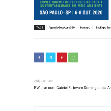
TAGS
AgendaGestAgro360
bwexpo
BWExpoSu
Artigo anterior
BW Live com Gabriel Estevam Domingos, da A