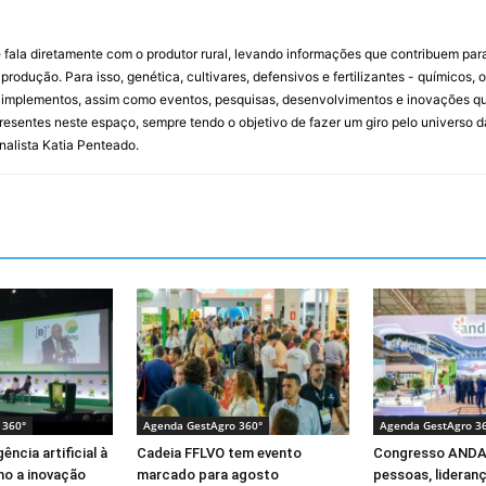
 fala diretamente com o produtor rural, levando informações que contribuem par
rodução. Para isso, genética, cultivares, defensivos e fertilizantes - químicos, 
mplementos, assim como eventos, pesquisas, desenvolvimentos e inovações que 
resentes neste espaço, sempre tendo o objetivo de fazer um giro pelo universo d
rnalista Katia Penteado.
 360°
Agenda GestAgro 360°
Agenda GestAgro 3
ência artificial à
Cadeia FFLVO tem evento
Congresso ANDA
mo a inovação
marcado para agosto
pessoas, lideran