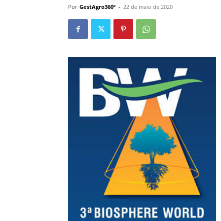
Por
GestAgro360º
-
22 de maio de 2020