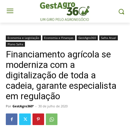
Economia e Legislação
Economia e Finanças
GestAgro360
Safra Atual
Plano Safra
Financiamento agrícola se
moderniza com a
digitalização de toda a
cadeia, garante especialista
em regulação
Por
GestAgro360º
-
30 de julho de 2020