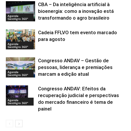
CBA – Da inteligência artificial à
bioenergia: como a inovação está
Agenda
transformando o agro brasileiro
GestAgro 360°
Cadeia FFLVO tem evento marcado
para agosto
Agenda
GestAgro 360°
Congresso ANDAV – Gestão de
pessoas, liderança e premiações
Agenda
marcam a edição atual
GestAgro 360°
Congresso ANDAV: Efeitos da
recuperação judicial e perspectivas
Agenda
do mercado financeiro é tema de
GestAgro 360°
painel