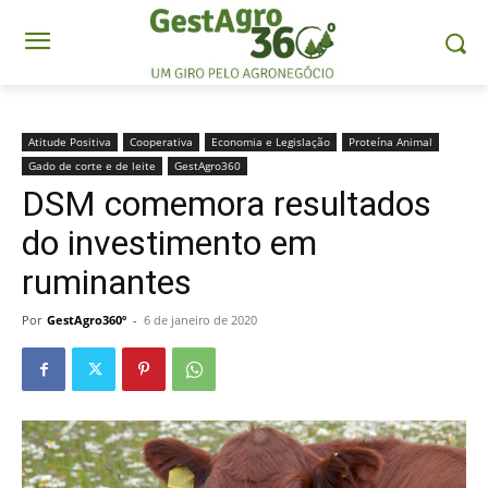
Atitude Positiva
Cooperativa
Economia e Legislação
Proteína Animal
Gado de corte e de leite
GestAgro360
DSM comemora resultados
do investimento em
ruminantes
Por
GestAgro360º
-
6 de janeiro de 2020