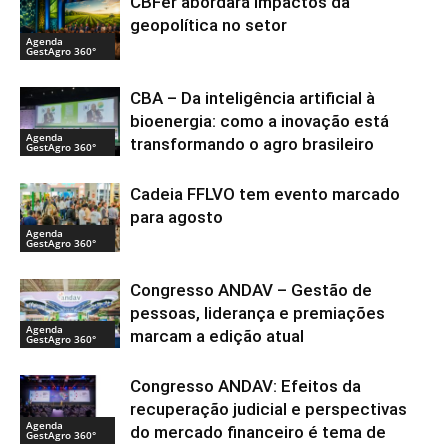
CBFer abordará impactos da
geopolítica no setor
Agenda
GestAgro 360°
CBA – Da inteligência artificial à
bioenergia: como a inovação está
Agenda
transformando o agro brasileiro
GestAgro 360°
Cadeia FFLVO tem evento marcado
para agosto
Agenda
GestAgro 360°
Congresso ANDAV – Gestão de
pessoas, liderança e premiações
Agenda
marcam a edição atual
GestAgro 360°
Congresso ANDAV: Efeitos da
recuperação judicial e perspectivas
Agenda
do mercado financeiro é tema de
GestAgro 360°