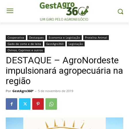
Cooperativa
Destaques
Economia e Legislação
Proteína Animal
Gado de corte e de leite
GestAgro360
Legislação
Ovinos, Caprinos e outros
DESTAQUE – AgroNordeste
impulsionará agropecuária na
região
Por
GestAgro360º
-
5 de novembro de 2019