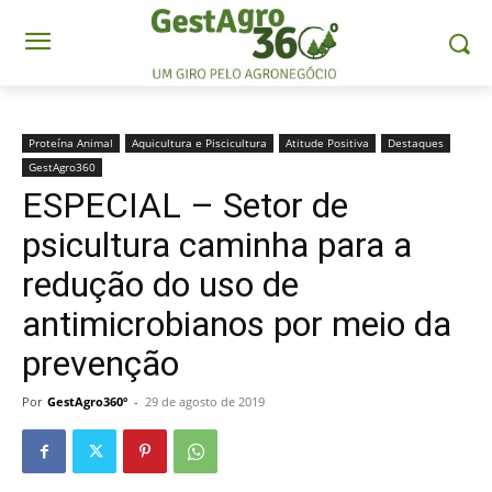
Proteína Animal
Aquicultura e Piscicultura
Atitude Positiva
Destaques
GestAgro360
ESPECIAL – Setor de
psicultura caminha para a
redução do uso de
antimicrobianos por meio da
prevenção
Por
GestAgro360º
-
29 de agosto de 2019