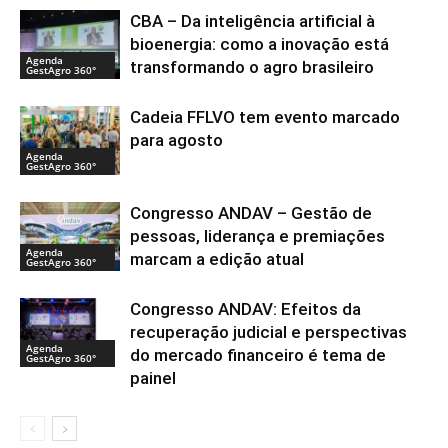
CBA – Da inteligência artificial à
bioenergia: como a inovação está
Agenda
transformando o agro brasileiro
GestAgro 360°
Cadeia FFLVO tem evento marcado
para agosto
Agenda
GestAgro 360°
Congresso ANDAV – Gestão de
pessoas, liderança e premiações
Agenda
marcam a edição atual
GestAgro 360°
Congresso ANDAV: Efeitos da
recuperação judicial e perspectivas
Agenda
do mercado financeiro é tema de
GestAgro 360°
painel