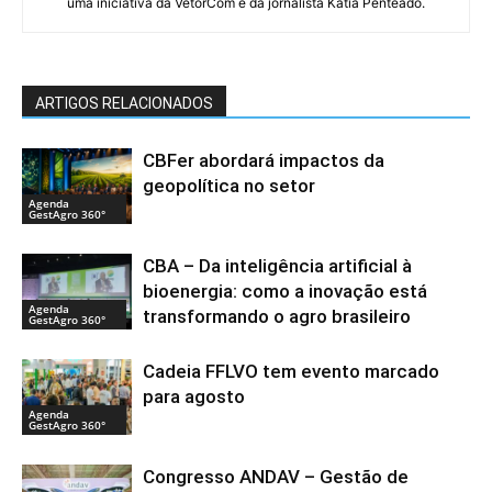
uma iniciativa da VetorCom e da jornalista Katia Penteado.
ARTIGOS RELACIONADOS
CBFer abordará impactos da
geopolítica no setor
Agenda
GestAgro 360°
CBA – Da inteligência artificial à
bioenergia: como a inovação está
Agenda
transformando o agro brasileiro
GestAgro 360°
Cadeia FFLVO tem evento marcado
para agosto
Agenda
GestAgro 360°
Congresso ANDAV – Gestão de