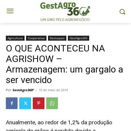
Agricultura
Cooperativa
Destaques
GestAgro360
O QUE ACONTECEU NA
AGRISHOW –
Armazenagem: um gargalo a
ser vencido
Por
GestAgro360º
-
10 de maio de 2019
Anualmente, ao redor de 1,2% da produção
agrícola de grãos é perdida devido a